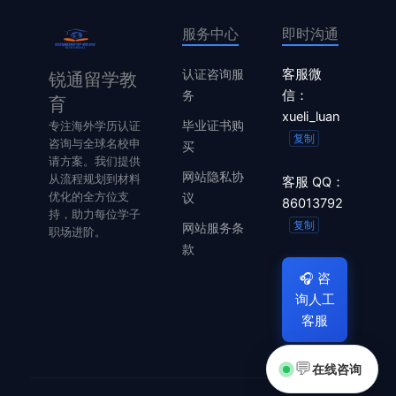
服务中心
即时沟通
认证咨询服
客服微
锐通留学教
务
信：
育
xueli_luan
毕业证书购
专注海外学历认证
复制
咨询与全球名校申
买
请方案。我们提供
网站隐私协
从流程规划到材料
客服 QQ：
优化的全方位支
议
86013792
持，助力每位学子
复制
网站服务条
职场进阶。
款
🎧
咨
询人工
客服
💬
在线咨询