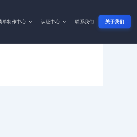
绩单制作中心
认证中心
联系我们
关于我们