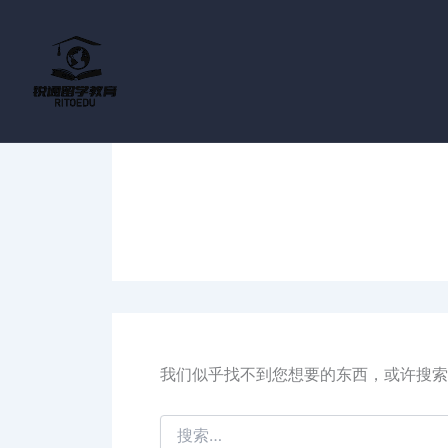
搜
跳
索：
至
内
容
我们似乎找不到您想要的东西，或许搜索