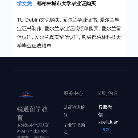
学文凭
，
都柏林城市大学毕业证购买
TU Dublin文凭购买
, 
爱尔兰毕业证书
, 
爱尔兰毕
业证书制作
, 
爱尔兰毕业证成绩单购买
, 
爱尔兰留
信认证
, 
爱尔兰真实留信认证
, 
购买都柏林科技大
学毕业证成绩单
服务中心
即时沟通
认证咨询服
客服微
锐通留学教
务
信：
育
xueli_luan
毕业证书购
专注海外学历认证
复制
咨询与全球名校申
买
请方案。我们提供