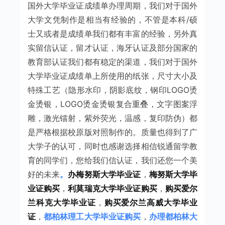
国外大学毕业证成绩单办理周期，我们对于国外
大学文凭制作是相当有经验的，不管是本科/硕
士又或者是成绩单我们都有丰富的经验，另外真
实留信认证，留才认证，海牙认证及部分国家的
教育部认证我们都有稳定的渠道，我们对于国外
大学毕业证成绩单上所使用的纸张，尺寸大小及
特殊工艺（隐形水印，阴影底纹，钢印LOGO烫
金烫银，LOGO烫金烫银复合重叠，文字图案浮
雕，激光镭射，紫外荧光，温感，复印防伪）都
是严格根据校原版对照制作的。质量也得到了广
大学子的认可，同时也感谢选择相信锐通留学教
育的同学们，您给我们信认证，我们还您一个美
好的未来
。
办梅努斯大学毕业证
，
梅努斯大学毕
业证购买
，
利莫瑞克大学毕业证购买
，
购买爱尔
兰科克大学毕业证
，
购买爱尔兰高威大学毕业
证
，
都柏林理工大学毕业证购买
，
办理都柏林大