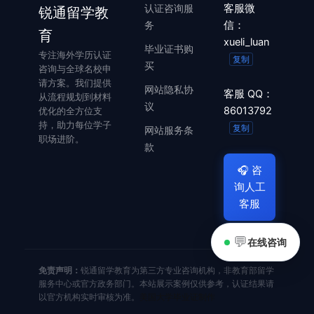
认证咨询服
客服微
锐通留学教
务
信：
育
xueli_luan
毕业证书购
专注海外学历认证
复制
买
咨询与全球名校申
请方案。我们提供
网站隐私协
客服 QQ：
从流程规划到材料
议
86013792
优化的全方位支
持，助力每位学子
复制
网站服务条
职场进阶。
款
🎧
咨
询人工
客服
💬
在线咨询
免责声明：
锐通留学教育为第三方专业咨询机构，非教育部留学
服务中心或官方政务部门。本站展示案例仅供参考，认证结果请
以官方机构实时审核为准。
美国大学毕业证制作