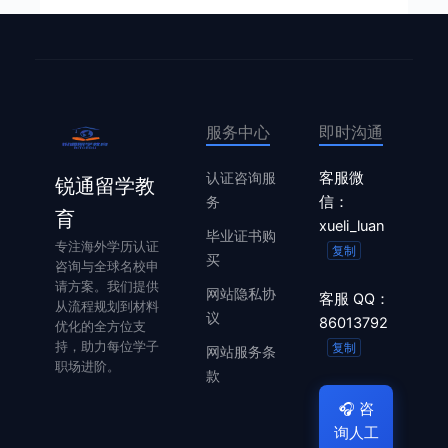
服务中心
即时沟通
认证咨询服
客服微
锐通留学教
务
信：
育
xueli_luan
毕业证书购
专注海外学历认证
复制
买
咨询与全球名校申
请方案。我们提供
网站隐私协
客服 QQ：
从流程规划到材料
议
86013792
优化的全方位支
持，助力每位学子
复制
网站服务条
职场进阶。
款
🎧
咨
询人工