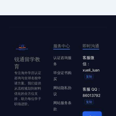
服务中心
即时沟通
认证咨询服
客服微
锐通留学教
务
信：
育
xueli_luan
毕业证书购
专注海外学历认证
复制
咨询与全球名校申
买
请方案。我们提供
网站隐私协
从流程规划到材料
客服 QQ：
优化的全方位支
议
86013792
持，助力每位学子
复制
网站服务条
职场进阶。
款