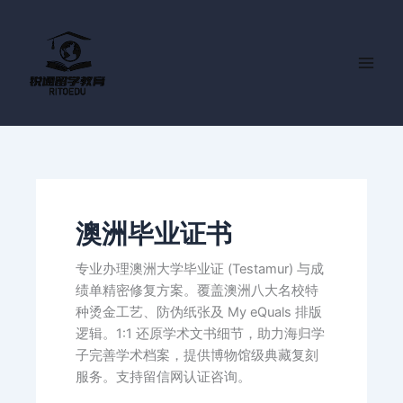
跳
至
内
容
澳洲毕业证书
专业办理澳洲大学毕业证 (Testamur) 与成
绩单精密修复方案。覆盖澳洲八大名校特
种烫金工艺、防伪纸张及 My eQuals 排版
逻辑。1:1 还原学术文书细节，助力海归学
子完善学术档案，提供博物馆级典藏复刻
服务。支持留信网认证咨询。