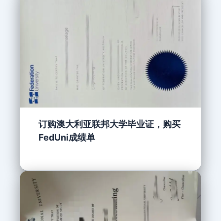
订购澳大利亚联邦大学毕业证，购买
FedUni成绩单