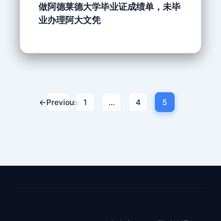
做阿德莱德大学毕业证成绩单，未毕
业办理阿大文凭
←
Previous
1
…
4
5