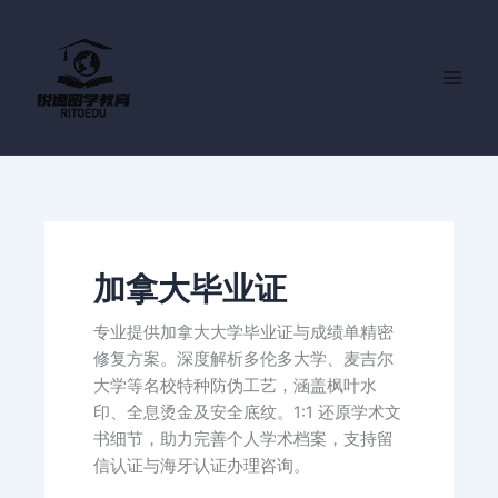
跳
至
内
容
加拿大毕业证
专业提供加拿大大学毕业证与成绩单精密
修复方案。深度解析多伦多大学、麦吉尔
大学等名校特种防伪工艺，涵盖枫叶水
印、全息烫金及安全底纹。1:1 还原学术文
书细节，助力完善个人学术档案，支持留
信认证与海牙认证办理咨询。