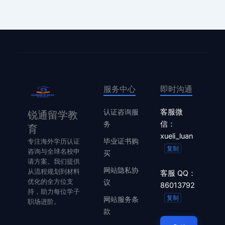
服务中心
即时沟通
认证咨询服
客服微
锐通留学教
务
信：
育
xueli_luan
毕业证书购
专注海外学历认证
复制
咨询与全球名校申
买
请方案。我们提供
网站隐私协
从流程规划到材料
客服 QQ：
优化的全方位支
议
86013792
持，助力每位学子
复制
网站服务条
职场进阶。
款