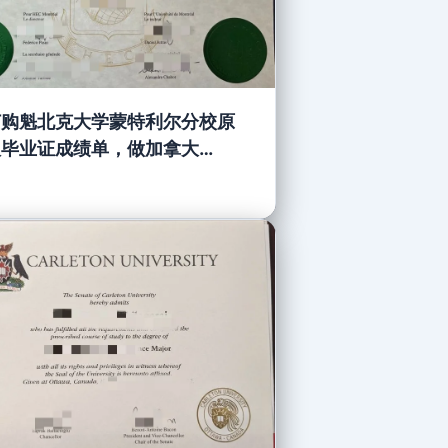
订购魁北克大学蒙特利尔分校原
版毕业证成绩单，做加拿大
QAM文凭