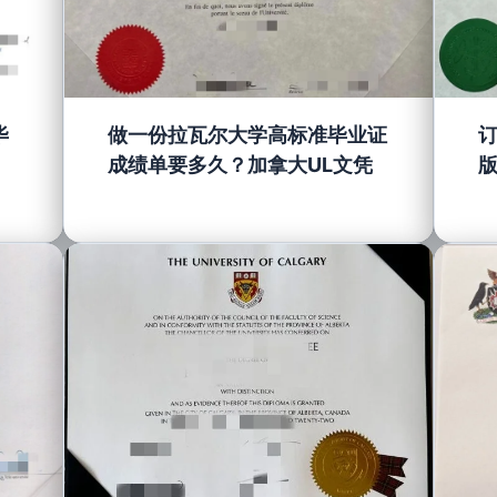
毕
做一份拉瓦尔大学高标准毕业证
成绩单要多久？加拿大UL文凭
U