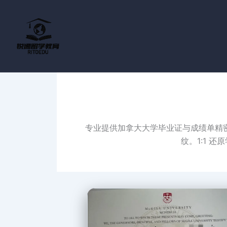
跳
至
内
容
专业提供加拿大大学毕业证与成绩单精
纹。1:1 