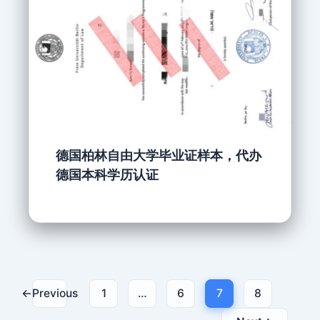
德国柏林自由大学毕业证样本，代办
德国本科学历认证
←
Previous
1
…
6
7
8