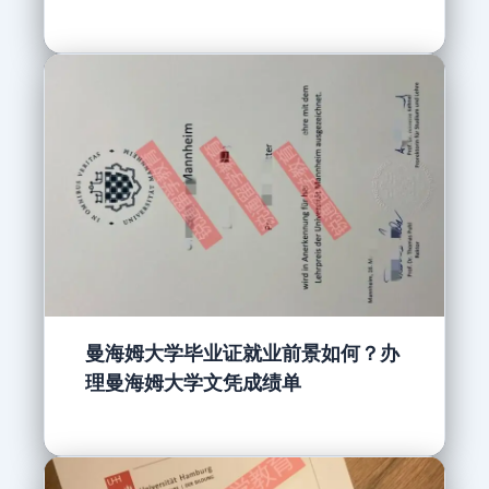
曼海姆大学毕业证就业前景如何？办
理曼海姆大学文凭成绩单