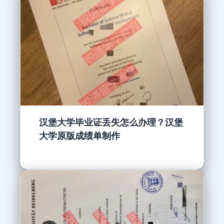
汉堡大学毕业证丢失怎么办理？汉堡
大学原版成绩单制作