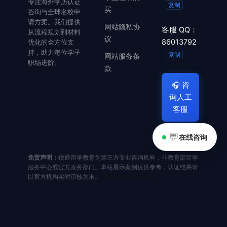
专注海外学历认证
复制
买
咨询与全球名校申
请方案。我们提供
网站隐私协
客服 QQ：
从流程规划到材料
议
86013792
优化的全方位支
持，助力每位学子
复制
网站服务条
职场进阶。
款
🎧
咨
询人工
客服
💬
在线咨询
免责声明：
锐通留学教育为第三方专业咨询机构，非教育部留学
服务中心或官方政务部门。本站展示案例仅供参考，认证结果请
以官方机构实时审核为准。
美国大学毕业证制作