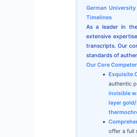
German University 
Timelines
As a leader in th
extensive expertis
transcripts. Our c
standards of authent
Our Core Competen
Exquisite 
authentic 
invisible 
layer gold/
thermochr
Comprehen
offer a full