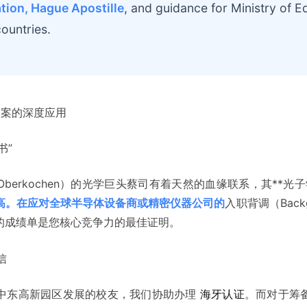
tion, Hague Apostille
, and guidance for Ministry of E
countries.
术档案的深度应用
书”
rkochen）的光学巨头蔡司有着天然的血缘联系，其**光子学（M.S
高。在应对全球半导体设备商或精密仪器公司的
入职背调（Backg
的成绩单是您核心竞争力的最佳证明。
信
中东高新园区发展的校友，我们协助办理
海牙认证
。而对于筹