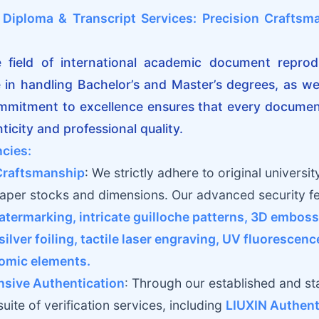
Diploma & Transcript Services: Precision Craftsma
e field of international academic document repro
e in handling Bachelor’s and Master’s degrees, as w
ommitment to excellence ensures that every documen
icity and professional quality.
cies:
Craftsmanship
: We strictly adhere to original universit
paper stocks and dimensions. Our advanced security fe
watermarking, intricate guilloche patterns, 3D emboss
silver foiling, tactile laser engraving, UV fluorescenc
omic elements.
sive Authentication
: Through our established and st
 suite of verification services, including
LIUXIN Authent