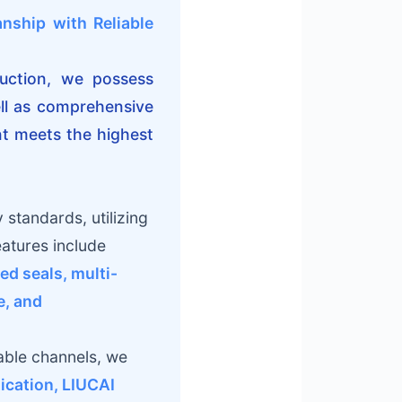
nship with Reliable
duction, we possess
ell as comprehensive
t meets the highest
y standards, utilizing
atures include
ed seals, multi-
e, and
able channels, we
ication, LIUCAI