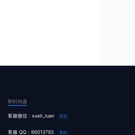
即时沟通
客服微信：
xueli_luan
复制
客服 QQ：
86013792
复制