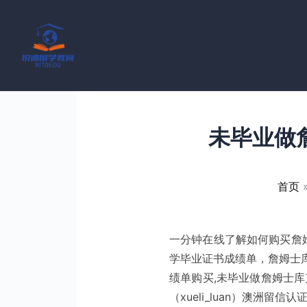
跳
至
内
容
未毕业做
首页
一分钟在线了解如何购买詹姆
学毕业证书成绩单，詹姆士库
绩单购买,未毕业做詹姆士库
（xueli_luan）澳洲留信认证，J