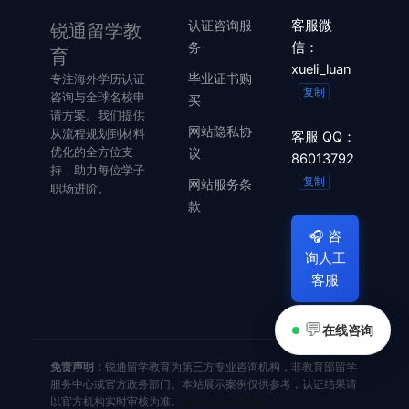
认证咨询服
客服微
锐通留学教
务
信：
育
xueli_luan
毕业证书购
专注海外学历认证
复制
咨询与全球名校申
买
请方案。我们提供
网站隐私协
从流程规划到材料
客服 QQ：
优化的全方位支
议
86013792
持，助力每位学子
复制
网站服务条
职场进阶。
款
🎧
咨
询人工
客服
💬
在线咨询
免责声明：
锐通留学教育为第三方专业咨询机构，非教育部留学
服务中心或官方政务部门。本站展示案例仅供参考，认证结果请
以官方机构实时审核为准。
美国大学毕业证制作