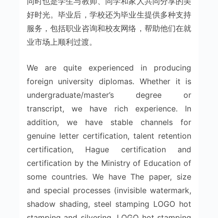
同时也是学生与教师、同学和家人共同分享的美
好时光。毕业后，学校还为毕业生提供多种支持
服务，包括职业咨询和校友网络，帮助他们在就
业市场上顺利过渡。
We are quite experienced in producing
foreign university diplomas. Whether it is
undergraduate/master’s degree or
transcript, we have rich experience. In
addition, we have stable channels for
genuine letter certification, talent retention
certification, Hague certification and
certification by the Ministry of Education of
some countries. We have The paper, size
and special processes (invisible watermark,
shadow shading, steel stamping LOGO hot
stamping and silvering, LOGO hot stamping