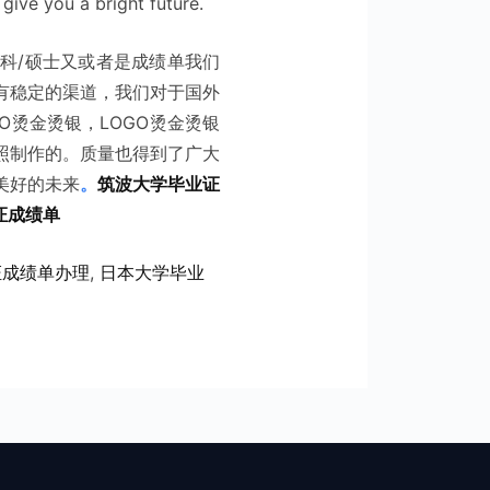
 give you a bright future.
科/硕士又或者是成绩单我们
有稳定的渠道，我们对于国外
O烫金烫银，LOGO烫金烫银
照制作的。质量也得到了广大
美好的未来
。
筑波大学毕业证
证成绩单
证成绩单办理
, 
日本大学毕业