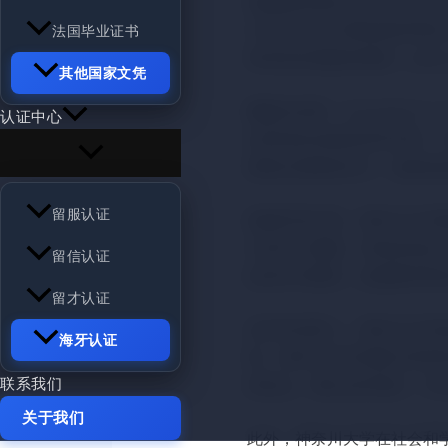
原版购买神奈川大学文凭毕
大学文凭证书,网站购买神奈
法国毕业证书
单添加在线微信客服（xueli
其他国家文凭
神奈川大学
（かながわだいがく
认证中心
史和优良传统的高等学府。
展现出显著的实力。该校的
留服认证
校园环境方面，神奈川大学
力的学习氛围。学校设有多
留信认证
好的学术教育，还能够享受
留才认证
在学科设置上，神奈川大学
海牙认证
面，神奈川大学积极与世界
联系我们
的机会。通过这些项目，学
关于我们
此外，神奈川大学在社会和