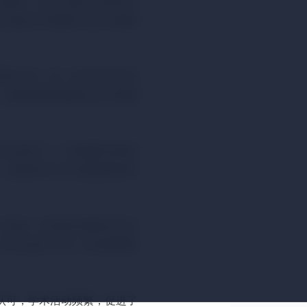
书购买，线上定制日本神奈川
日本历届大学原版毕业证书成绩
于日本神奈川县，是一所具有丰富历
、教育质量和国际交流方面都
。
学生提供了一个静谧而充满活
。这里的学生不仅能够获得良
个领域。特别是在国际交流方
为学生提供了进一步拓展视野
认可，学术活动频繁，促进了