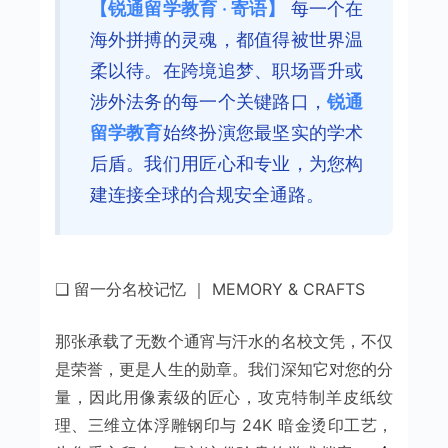
【锐通留学教育 · 寄语】
每一个在
海外拼搏的灵魂，都值得被世界温
柔以待。在跨境追梦、职场晋升或
涉外法务的每一个关键路口，
锐通
留学教育
始终扮演您最坚实的学术
后盾。我们用匠心和专业，为您构
建连接全球的合规安全通路。
❑ 留一分名校记忆 ｜ MEMORY & CRAFTS
那张承载了无数个通宵与汗水的名校文凭，不仅
是荣誉，更是人生的勋章。我们深知它对您的分
量，因此用像素级的匠心，攻克特制羊皮纸纹
理、三维立体浮雕钢印与 24K 暗金烫印工艺，