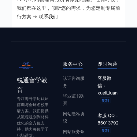
我们都在这里，倾听您的需求，为您定制专属前
行方案 ➔
联系我们
服务中心
即时沟通
认证咨询服
客服微
锐通留学教
务
信：
育
xueli_luan
毕业证书购
专注海外学历认证
复制
买
咨询与全球名校申
请方案。我们提供
网站隐私协
客服 QQ：
从流程规划到材料
议
86013792
优化的全方位支
持，助力每位学子
复制
网站服务条
职场进阶。