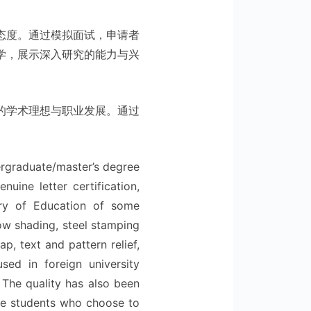
态度。通过模拟面试，申请者
学，展示深入研究的能力与兴
的学术理想与职业发展。通过
dergraduate/master’s degree
nuine letter certification,
istry of Education of some
ow shading, steel stamping
, text and pattern relief,
 used in foreign university
. The quality has also been
the students who choose to