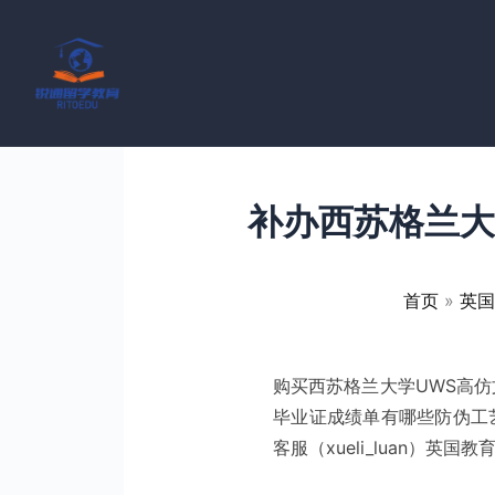
跳
至
内
容
补办西苏格兰大
首页
英国
购买西苏格兰大学UWS高仿
毕业证成绩单有哪些防伪工
客服（xueli_luan）英国教育部认