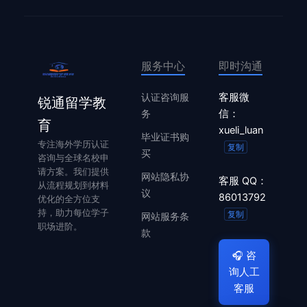
服务中心
即时沟通
认证咨询服
客服微
锐通留学教
务
信：
育
xueli_luan
毕业证书购
专注海外学历认证
复制
买
咨询与全球名校申
请方案。我们提供
网站隐私协
客服 QQ：
从流程规划到材料
议
86013792
优化的全方位支
持，助力每位学子
复制
网站服务条
职场进阶。
款
🎧
咨
询人工
客服