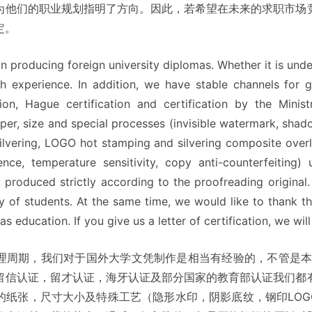
为他们的职业规划指明了方向。因此，若希望在未来的求职市场
定。
n producing foreign university diplomas. Whether it is un
h experience. In addition, we have stable channels for ge
ation, Hague certification and certification by the Min
per, size and special processes (invisible watermark, shad
vering, LOGO hot stamping and silvering composite overlap
cence, temperature sensitivity, copy anti-counterfeiting)
l produced strictly according to the proofreading original
y of students. At the same time, we would like to thank 
as education. If you give us a letter of certification, we will
理周期，我们对于国外大学文凭制作是相当有经验的，不管是本
留信认证，留才认证，海牙认证及部分国家的教育部认证我们都
纸张，尺寸大小及特殊工艺（隐形水印，阴影底纹，钢印LOG