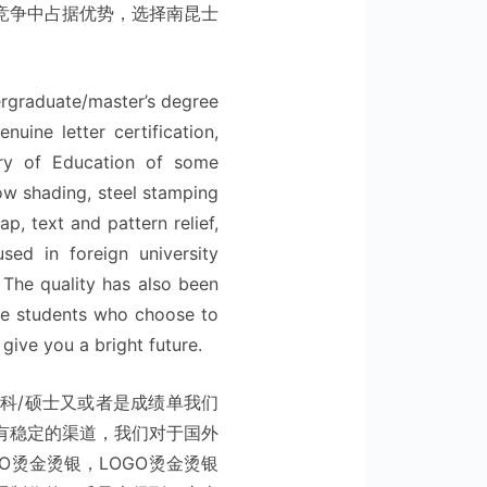
竞争中占据优势，选择南昆士
dergraduate/master’s degree
nuine letter certification,
istry of Education of some
ow shading, steel stamping
, text and pattern relief,
 used in foreign university
. The quality has also been
the students who choose to
 give you a bright future.
科/硕士又或者是成绩单我们
有稳定的渠道，我们对于国外
O烫金烫银，LOGO烫金烫银