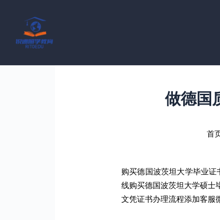
跳
至
内
容
做德国
首
购买德国波茨坦大学毕业证
线购买德国波茨坦大学硕士
文凭证书办理流程添加客服微信（xueli