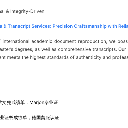
al & Integrity-Driven
 & Transcript Services: Precision Craftsmanship with Reli
of international academic document reproduction, we poss
aster’s degrees, as well as comprehensive transcripts. Ou
t meets the highest standards of authenticity and professi
文凭成绩单，Marjon毕业证
毕业证书成绩单，德国留服认证