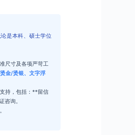
无论是本科、硕士学位
准尺寸及各项严苛工
位烫金/烫银、文字浮
支持，包括：**留信
认证咨询。
。