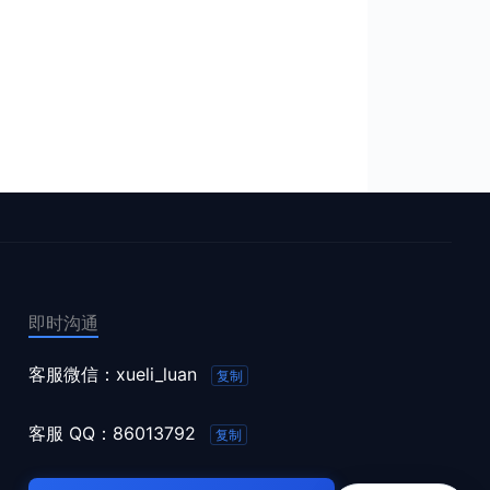
即时沟通
客服微信：
xueli_luan
复制
客服 QQ：
86013792
复制