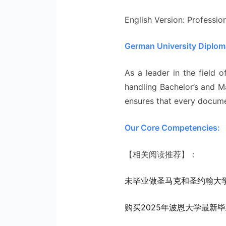
English Version: Profession
German University Diploma
As a leader in the field 
handling Bachelor’s and M
ensures that every documen
Our Core Competencies:
【相关阅读推荐】：
未毕业做圣马克和圣约翰大学
购买2025年波恩大学最新