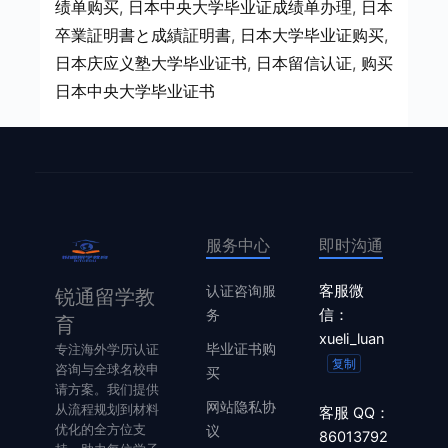
绩单购买
, 
日本中央大学毕业证成绩单办理
, 
日本
卒業証明書と成績証明書
, 
日本大学毕业证购买
, 
日本庆应义塾大学毕业证书
, 
日本留信认证
, 
购买
日本中央大学毕业证书
服务中心
即时沟通
认证咨询服
客服微
锐通留学教
务
信：
育
xueli_luan
毕业证书购
专注海外学历认证
复制
咨询与全球名校申
买
请方案。我们提供
网站隐私协
从流程规划到材料
客服 QQ：
优化的全方位支
议
86013792