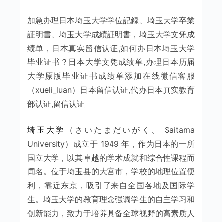
加急办理日本埼玉大学学位記録、埼玉大学卒業
証明書、埼玉大学成績証明書，埼玉大学文凭成
绩单，日本真实留信认证,如何办日本埼玉大学
毕业证书？日本大学文凭成绩单,办理日本历届
大学原版毕业证书成绩单添加在线微信客服
（xueli_luan）日本留信认证,代办日本真实教育
部认证,留信认证
埼玉大学
（さいたまだいがく、 Saitama
University）成立于 1949 年，作为日本的一所
国立大学，以其卓越的学术成就和综合性课程而
闻名。位于埼玉县的大宫市，学校的地理位置便
利，靠近东京，吸引了来自全国各地及国际学
生。埼玉大学的教育理念强调学生的自主学习和
创新能力，致力于培养具备全球视野的高素质人