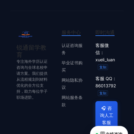
服务中心
即时沟通
认证咨询服
客服微
锐通留学教
务
信：
育
xueli_luan
专注海外学历认证
毕业证书购
咨询与全球名校申
复制
买
请方案。我们提供
客服 QQ：
从流程规划到材料
网站隐私协
优化的全方位支
86013792
议
持，助力每位学子
复制
职场进阶。
网站服务条
款
🎧
咨
询人工
客服