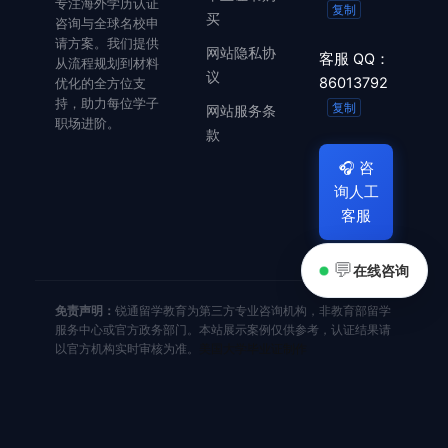
专注海外学历认证
复制
买
咨询与全球名校申
请方案。我们提供
网站隐私协
客服 QQ：
从流程规划到材料
议
86013792
优化的全方位支
持，助力每位学子
复制
网站服务条
职场进阶。
款
🎧
咨
询人工
客服
💬
在线咨询
免责声明：
锐通留学教育为第三方专业咨询机构，非教育部留学
服务中心或官方政务部门。本站展示案例仅供参考，认证结果请
以官方机构实时审核为准。
美国大学毕业证制作