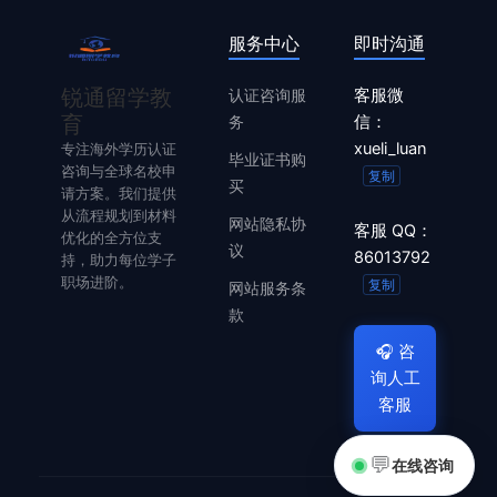
服务中心
即时沟通
锐通留学教
认证咨询服
客服微
育
务
信：
xueli_luan
专注海外学历认证
毕业证书购
咨询与全球名校申
复制
买
请方案。我们提供
从流程规划到材料
网站隐私协
客服 QQ：
优化的全方位支
议
86013792
持，助力每位学子
职场进阶。
复制
网站服务条
款
🎧
咨
询人工
客服
💬
在线咨询