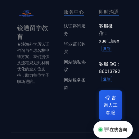
服务中心
即时沟通
认证咨询服
客服微
锐通留学教
务
信：
育
xueli_luan
毕业证书购
专注海外学历认证
复制
咨询与全球名校申
买
请方案。我们提供
网站隐私协
从流程规划到材料
客服 QQ：
优化的全方位支
议
86013792
持，助力每位学子
复制
网站服务条
职场进阶。
款
🎧
咨
询人工
客服
💬
在线咨询