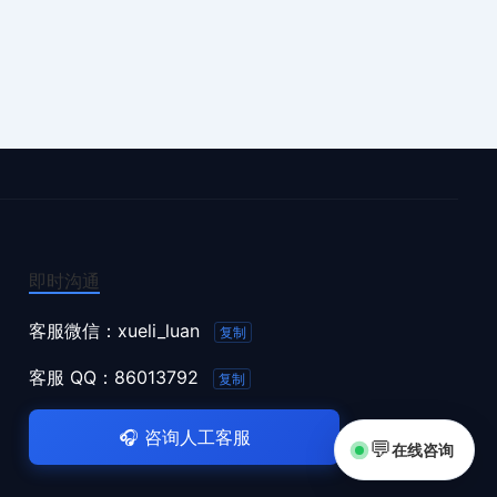
即时沟通
客服微信：
xueli_luan
复制
客服 QQ：
86013792
复制
🎧
咨询人工客服
💬
在线咨询