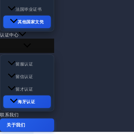
法国毕业证书
其他国家文凭
认证中心
留服认证
留信认证
留才认证
海牙认证
联系我们
关于我们