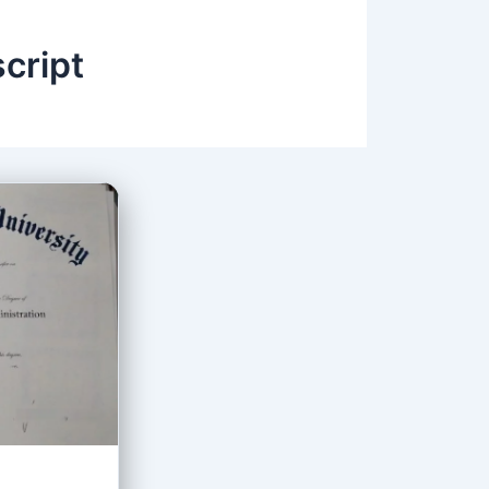
cript