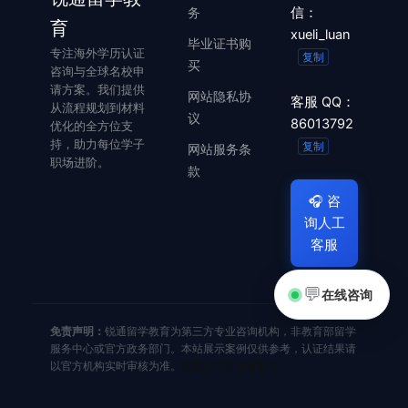
务
信：
育
xueli_luan
毕业证书购
专注海外学历认证
复制
买
咨询与全球名校申
请方案。我们提供
网站隐私协
客服 QQ：
从流程规划到材料
议
86013792
优化的全方位支
持，助力每位学子
复制
网站服务条
职场进阶。
款
🎧
咨
询人工
客服
💬
在线咨询
免责声明：
锐通留学教育为第三方专业咨询机构，非教育部留学
服务中心或官方政务部门。本站展示案例仅供参考，认证结果请
以官方机构实时审核为准。
美国大学毕业证制作