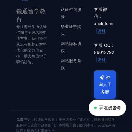
认证咨询服
客服微
锐通留学教
务
信：
育
xueli_luan
毕业证书购
专注海外学历认证
复制
咨询与全球名校申
买
请方案。我们提供
网站隐私协
从流程规划到材料
客服 QQ：
优化的全方位支
议
86013792
持，助力每位学子
复制
网站服务条
职场进阶。
款
🎧
咨
询人工
客服
💬
在线咨询
免责声明：
锐通留学教育为第三方专业咨询机构，非教育部留学
服务中心或官方政务部门。本站展示案例仅供参考，认证结果请
以官方机构实时审核为准。
美国大学毕业证制作