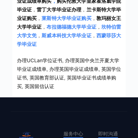
业证成绩单购买
，
购买伦敦大学皇家霍洛威学院
毕业证
，
雷丁大学毕业证办理
，
兰卡斯特大学毕
业证购买
，
莱斯特大学毕业证购买
，
敦玛丽女王
大学毕业证
，
布拉德福德大学毕业证
，
坎特伯雷
大学文凭
，
斯威本科技大学毕业证
，
西蒙菲莎大
学毕业证
办理UCLan学位证书
, 
办理英国中央兰开夏大学
毕业证成绩单
, 
办理英国毕业证成绩单
, 
英国学位
证书
, 
英国教育部认证
, 
英国毕业证书成绩单购
买
, 
英国留信认证
服务中心
即时沟通