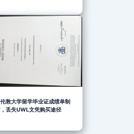
西伦敦大学留学毕业证成绩单制
，丢失UWL文凭购买途径