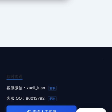
即时沟通
客服微信：
xueli_luan
复制
客服 QQ：
86013792
复制
🎧
咨询人工客服