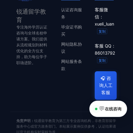
认证咨询服
客服微
锐通留学教
务
信：
育
xueli_luan
毕业证书购
专注海外学历认证
复制
咨询与全球名校申
买
请方案。我们提供
网站隐私协
从流程规划到材料
客服 QQ：
优化的全方位支
议
86013792
持，助力每位学子
复制
网站服务条
职场进阶。
款
🎧
咨
询人工
客服
💬
在线咨询
免责声明：
锐通留学教育为第三方专业咨询机构，非教育部留学
服务中心或官方政务部门。本站展示案例仅供参考，认证结果请
以官方机构实时审核为准。
美国大学毕业证制作